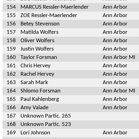
154
MARCUS Ressler-Maerlender
Ann Arbor
155
ZOE Ressler-Maerlender
Ann Arbor
156
Betey Stevenson
Ann Arbor
157
Matilda Wolfers
Ann Arbor
158
Oliver Wolfers
Ann Arbor
159
Justin Wolfers
Ann Arbor
160
Taylor Forsman
Ann Arbor MI
161
Chris Hervey
Ann Arbor
162
Rachel Hervey
Ann Arbor
163
Sarah Mark
Ann Arbor
164
Shlomo Forsman
Ann Arbor MI
165
Paul Kahlenberg
Ann Arbor
166
Amy Valade
Ann Arbor
167
Unknown Partic. 265
168
Unknown Partic. 523
169
Lori Johnson
Ann Arbor