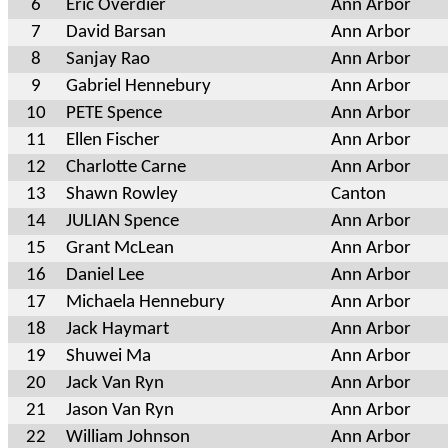
6
Eric Overdier
Ann Arbor
7
David Barsan
Ann Arbor
8
Sanjay Rao
Ann Arbor
9
Gabriel Hennebury
Ann Arbor
10
PETE Spence
Ann Arbor
11
Ellen Fischer
Ann Arbor
12
Charlotte Carne
Ann Arbor
13
Shawn Rowley
Canton
14
JULIAN Spence
Ann Arbor
15
Grant McLean
Ann Arbor
16
Daniel Lee
Ann Arbor
17
Michaela Hennebury
Ann Arbor
18
Jack Haymart
Ann Arbor
19
Shuwei Ma
Ann Arbor
20
Jack Van Ryn
Ann Arbor
21
Jason Van Ryn
Ann Arbor
22
William Johnson
Ann Arbor