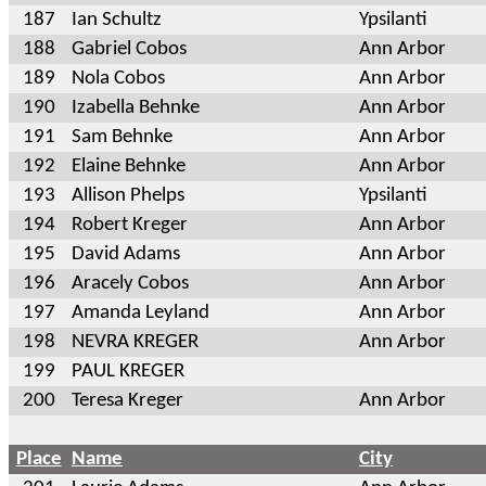
187
Ian Schultz
Ypsilanti
188
Gabriel Cobos
Ann Arbor
189
Nola Cobos
Ann Arbor
190
Izabella Behnke
Ann Arbor
191
Sam Behnke
Ann Arbor
192
Elaine Behnke
Ann Arbor
193
Allison Phelps
Ypsilanti
194
Robert Kreger
Ann Arbor
195
David Adams
Ann Arbor
196
Aracely Cobos
Ann Arbor
197
Amanda Leyland
Ann Arbor
198
NEVRA KREGER
Ann Arbor
199
PAUL KREGER
200
Teresa Kreger
Ann Arbor
Place
Name
City