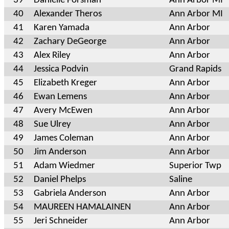
39
Danielle Forsman
Ann Arbor MI
40
Alexander Theros
Ann Arbor MI
41
Karen Yamada
Ann Arbor
42
Zachary DeGeorge
Ann Arbor
43
Alex Riley
Ann Arbor
44
Jessica Podvin
Grand Rapids
45
Elizabeth Kreger
Ann Arbor
46
Ewan Lemens
Ann Arbor
47
Avery McEwen
Ann Arbor
48
Sue Ulrey
Ann Arbor
49
James Coleman
Ann Arbor
50
Jim Anderson
Ann Arbor
51
Adam Wiedmer
Superior Twp
52
Daniel Phelps
Saline
53
Gabriela Anderson
Ann Arbor
54
MAUREEN HAMALAINEN
Ann Arbor
55
Jeri Schneider
Ann Arbor