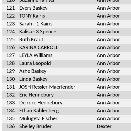
120
Suzanne Tainter
Ann Arbor
121
Evers Baskey
Ann Arbor
122
TONY Kairis
Ann Arbor
123
Sarah - 1 Kairis
Ann Arbor
124
Kalisa - 3 Spence
Ann Arbor
125
Ruth Kraut
Ann Arbor
126
KARINA CARROLL
Ann Arbor
127
LEYLA Williams
Ann Arbor
128
Laura Leopold
Ann Arbor
129
Ashe Baskey
Ann Arbor
130
Linda Baskey
Ann Arbor
131
JOSH Ressler-Maerlender
Ann Arbor
132
Eric Hennebury
Ann Arbor
133
Deirdre Hennebury
Ann Arbor
134
Ethan Kahlenberg
Ann Arbor
135
Mulugeta Fischer
Ann Arbor
136
Shelley Bruder
Dexter