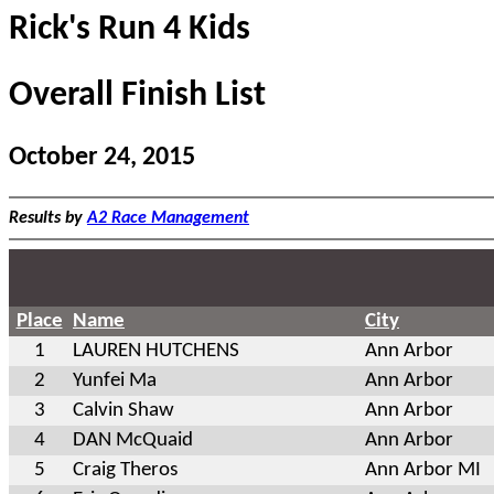
Rick's Run 4 Kids
Overall Finish List
October 24, 2015
Results by
A2 Race Management
Place
Name
City
1
LAUREN HUTCHENS
Ann Arbor
2
Yunfei Ma
Ann Arbor
3
Calvin Shaw
Ann Arbor
4
DAN McQuaid
Ann Arbor
5
Craig Theros
Ann Arbor MI