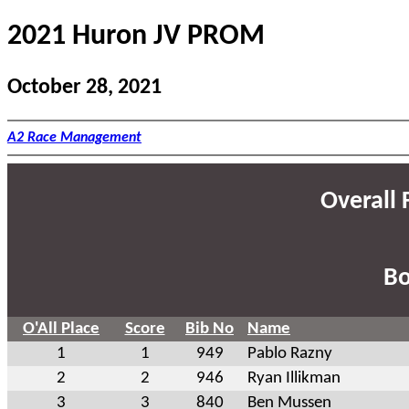
2021 Huron JV PROM
October 28, 2021
A2 Race Management
Overall F
Bo
O'All Place
Score
Bib No
Name
1
1
949
Pablo Razny
2
2
946
Ryan Illikman
3
3
840
Ben Mussen