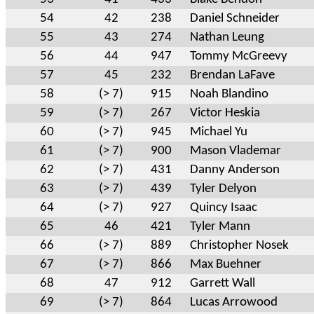
54
42
238
Daniel Schneider
55
43
274
Nathan Leung
56
44
947
Tommy McGreevy
57
45
232
Brendan LaFave
58
(> 7)
915
Noah Blandino
59
(> 7)
267
Victor Heskia
60
(> 7)
945
Michael Yu
61
(> 7)
900
Mason Vlademar
62
(> 7)
431
Danny Anderson
63
(> 7)
439
Tyler Delyon
64
(> 7)
927
Quincy Isaac
65
46
421
Tyler Mann
66
(> 7)
889
Christopher Nosek
67
(> 7)
866
Max Buehner
68
47
912
Garrett Wall
69
(> 7)
864
Lucas Arrowood