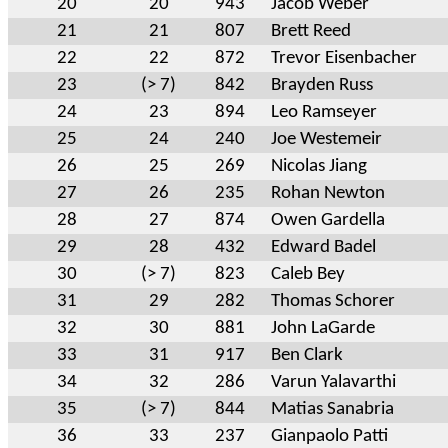
20
20
943
Jacob Weber
21
21
807
Brett Reed
22
22
872
Trevor Eisenbacher
23
(> 7)
842
Brayden Russ
24
23
894
Leo Ramseyer
25
24
240
Joe Westemeir
26
25
269
Nicolas Jiang
27
26
235
Rohan Newton
28
27
874
Owen Gardella
29
28
432
Edward Badel
30
(> 7)
823
Caleb Bey
31
29
282
Thomas Schorer
32
30
881
John LaGarde
33
31
917
Ben Clark
34
32
286
Varun Yalavarthi
35
(> 7)
844
Matias Sanabria
36
33
237
Gianpaolo Patti