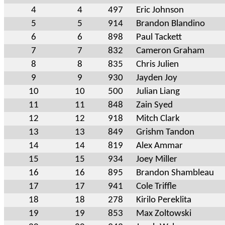
4
4
497
Eric Johnson
5
5
914
Brandon Blandino
6
6
898
Paul Tackett
7
7
832
Cameron Graham
8
8
835
Chris Julien
9
9
930
Jayden Joy
10
10
500
Julian Liang
11
11
848
Zain Syed
12
12
918
Mitch Clark
13
13
849
Grishm Tandon
14
14
819
Alex Ammar
15
15
934
Joey Miller
16
16
895
Brandon Shambleau
17
17
941
Cole Triffle
18
18
278
Kirilo Pereklita
19
19
853
Max Zoltowski