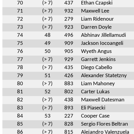
70
(> 7)
437
Ethan Czapski
71
(> 7)
932
Maxwell Lee
72
(> 7)
279
Liam Ridenour
73
(> 7)
923
Darren Doyle
74
48
496
Abhinav Jillellamudi
75
49
909
Jackson Iocoangeli
76
50
905
Wyeth Angus
77
(> 7)
929
Garrett Jenkins
78
(> 7)
435
Diego Cabello
79
51
426
Alexander Statetzny
80
(> 7)
883
Liam Mahoney
81
52
802
Carter Lukas
82
(> 7)
438
Maxwell Datesman
83
(> 7)
893
Eli Piasecki
84
53
227
Cooper Case
85
(> 7)
828
Sergio Flores Beltran
86
(> 7)
815
Alejandro Valenzuela