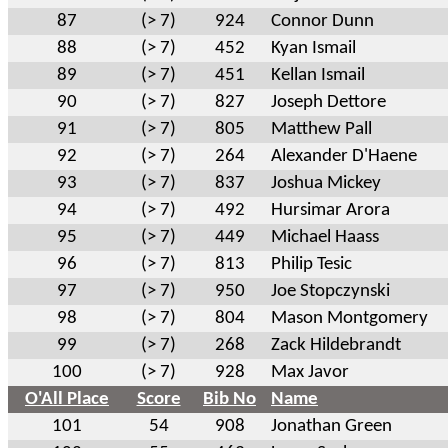
87
(> 7)
924
Connor Dunn
88
(> 7)
452
Kyan Ismail
89
(> 7)
451
Kellan Ismail
90
(> 7)
827
Joseph Dettore
91
(> 7)
805
Matthew Pall
92
(> 7)
264
Alexander D'Haene
93
(> 7)
837
Joshua Mickey
94
(> 7)
492
Hursimar Arora
95
(> 7)
449
Michael Haass
96
(> 7)
813
Philip Tesic
97
(> 7)
950
Joe Stopczynski
98
(> 7)
804
Mason Montgomery
99
(> 7)
268
Zack Hildebrandt
100
(> 7)
928
Max Javor
O'All Place
Score
Bib No
Name
101
54
908
Jonathan Green