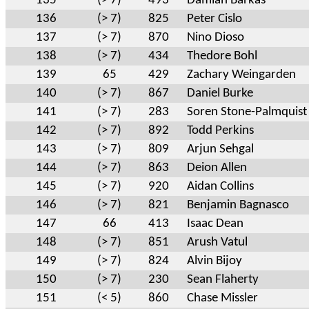
135
(> 7)
493
Damian Barkas
136
(> 7)
825
Peter Cislo
137
(> 7)
870
Nino Dioso
138
(> 7)
434
Thedore Bohl
139
65
429
Zachary Weingarden
140
(> 7)
867
Daniel Burke
141
(> 7)
283
Soren Stone-Palmquist
142
(> 7)
892
Todd Perkins
143
(> 7)
809
Arjun Sehgal
144
(> 7)
863
Deion Allen
145
(> 7)
920
Aidan Collins
146
(> 7)
821
Benjamin Bagnasco
147
66
413
Isaac Dean
148
(> 7)
851
Arush Vatul
149
(> 7)
824
Alvin Bijoy
150
(> 7)
230
Sean Flaherty
151
(< 5)
860
Chase Missler