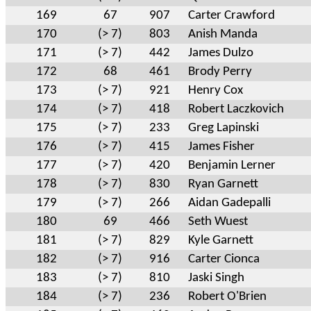
169
67
907
Carter Crawford
170
(> 7)
803
Anish Manda
171
(> 7)
442
James Dulzo
172
68
461
Brody Perry
173
(> 7)
921
Henry Cox
174
(> 7)
418
Robert Laczkovich
175
(> 7)
233
Greg Lapinski
176
(> 7)
415
James Fisher
177
(> 7)
420
Benjamin Lerner
178
(> 7)
830
Ryan Garnett
179
(> 7)
266
Aidan Gadepalli
180
69
466
Seth Wuest
181
(> 7)
829
Kyle Garnett
182
(> 7)
916
Carter Cionca
183
(> 7)
810
Jaski Singh
184
(> 7)
236
Robert O'Brien