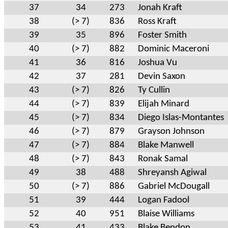
37
34
273
Jonah Kraft
38
(> 7)
836
Ross Kraft
39
35
896
Foster Smith
40
(> 7)
882
Dominic Maceroni
41
36
816
Joshua Vu
42
37
281
Devin Saxon
43
(> 7)
826
Ty Cullin
44
(> 7)
839
Elijah Minard
45
(> 7)
834
Diego Islas-Montantes
46
(> 7)
879
Grayson Johnson
47
(> 7)
884
Blake Manwell
48
(> 7)
843
Ronak Samal
49
38
488
Shreyansh Agiwal
50
(> 7)
886
Gabriel McDougall
51
39
444
Logan Fadool
52
40
951
Blaise Williams
53
41
433
Blake Bendon