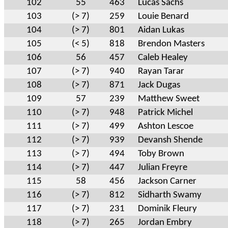
102
55
463
Lucas Sachs
103
(> 7)
259
Louie Benard
104
(> 7)
801
Aidan Lukas
105
(< 5)
818
Brendon Masters
106
56
457
Caleb Healey
107
(> 7)
940
Rayan Tarar
108
(> 7)
871
Jack Dugas
109
57
239
Matthew Sweet
110
(> 7)
948
Patrick Michel
111
(> 7)
499
Ashton Lescoe
112
(> 7)
939
Devansh Shende
113
(> 7)
494
Toby Brown
114
(> 7)
447
Julian Freyre
115
58
456
Jackson Carner
116
(> 7)
812
Sidharth Swamy
117
(> 7)
231
Dominik Fleury
118
(> 7)
265
Jordan Embry