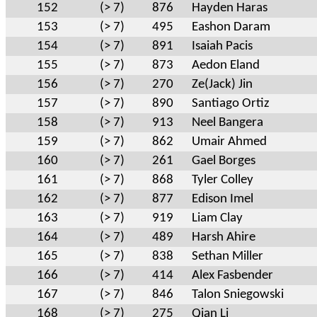
152
(> 7)
876
Hayden Haras
153
(> 7)
495
Eashon Daram
154
(> 7)
891
Isaiah Pacis
155
(> 7)
873
Aedon Eland
156
(> 7)
270
Ze(Jack) Jin
157
(> 7)
890
Santiago Ortiz
158
(> 7)
913
Neel Bangera
159
(> 7)
862
Umair Ahmed
160
(> 7)
261
Gael Borges
161
(> 7)
868
Tyler Colley
162
(> 7)
877
Edison Imel
163
(> 7)
919
Liam Clay
164
(> 7)
489
Harsh Ahire
165
(> 7)
838
Sethan Miller
166
(> 7)
414
Alex Fasbender
167
(> 7)
846
Talon Sniegowski
168
(> 7)
275
Qian Li