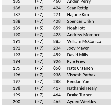
185
(> 7)
460
Anden Perry
186
(> 7)
424
Sean Rettig
187
(> 7)
271
Hajune Kim
188
(> 7)
428
Spencer Urikh
189
(< 5)
859
Noah Iott
190
(> 7)
423
Andrew Momper
191
(> 7)
885
William McConico
192
(> 7)
234
Joey Mayer
193
(> 7)
459
David Mills
194
(> 7)
926
Kyle Frew
195
(< 5)
858
Nate Craanen
196
(> 7)
936
Vishesh Pathak
197
(> 7)
288
Kendan Yue
198
(> 7)
417
Nathaniel Healy
199
(> 7)
464
Drake Turner
200
(> 7)
465
Ayden Weekley